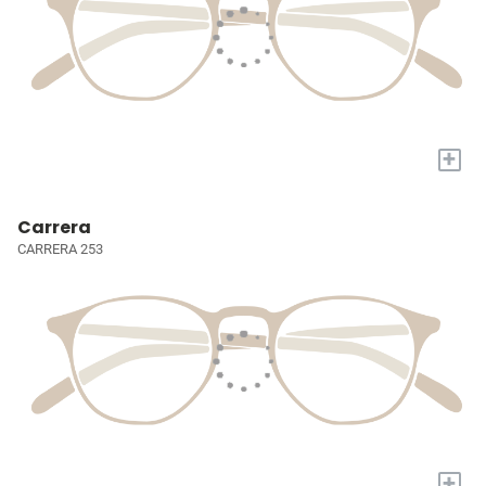
+
Carrera
CARRERA 253
+