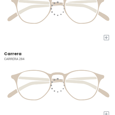
+
Carrera
CARRERA 284
+