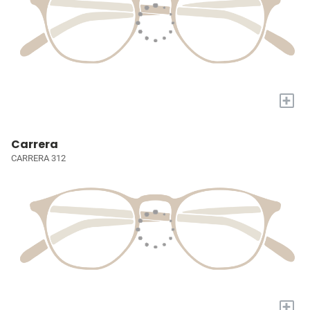
+
Carrera
CARRERA 312
+