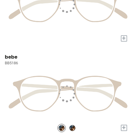
+
bebe
BB5186
+