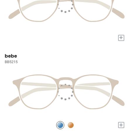
+
bebe
BB5215
+