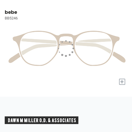
bebe
BB5246
+