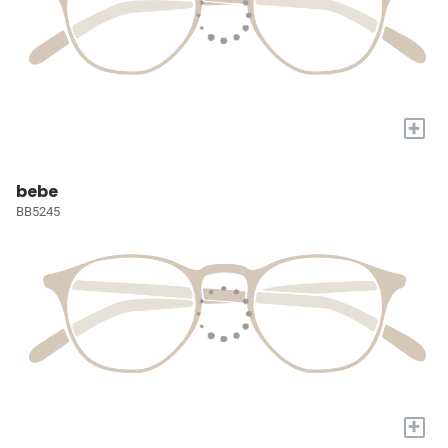
+
bebe
BB5245
+