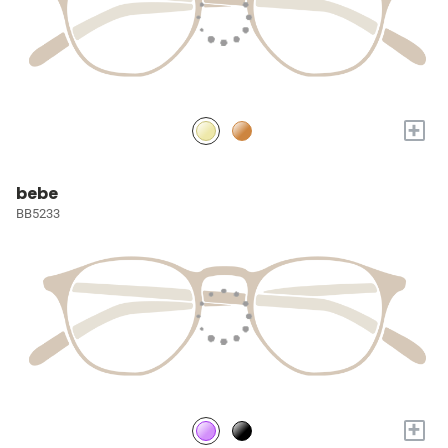
+
bebe
BB5233
+