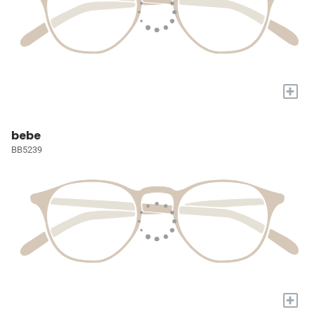
+
bebe
BB5239
+