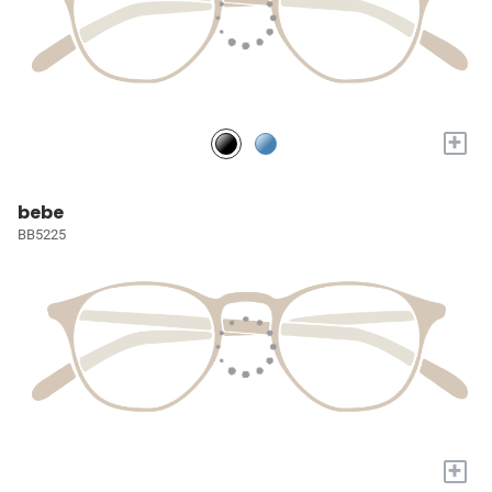
+
bebe
BB5225
+