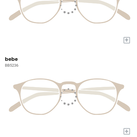
+
bebe
BB5236
+