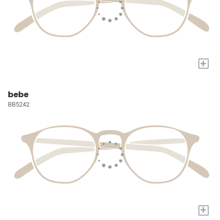
+
bebe
BB5242
+